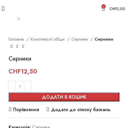
0
CHF
0,00
Клацніть, щоб збільшити
Головна
Комплексні обіди
Сирники
Сирники
Сирники
CHF
12,50
ДОДАТИ В КОШИК
Порівняння
Додати до списку бажань
Категорія:
Сирники