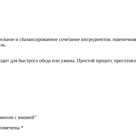
ьное и сбалансированное сочетание ингредиентов: пшеничная м
ль.
ходит для быстрого обеда или ужина. Простой процесс приготов
авиоли с вишней”
 помечены
*