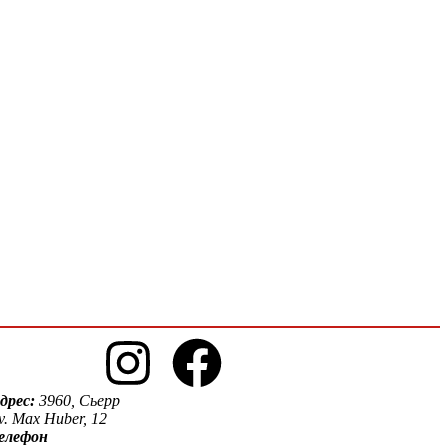
дрес:
3960, Сьерр
v. Max Huber, 12
елефон