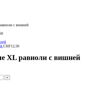
равиоли с вишней
50
ей
CHF
12,50
е XL равиоли с вишней