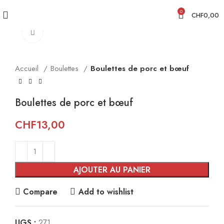
0
CHF
0,00
Click to enlarge
Accueil
Boulettes
Boulettes de porc et bœuf
Boulettes de porc et bœuf
CHF
13,00
AJOUTER AU PANIER
Compare
Add to wishlist
UGS :
271