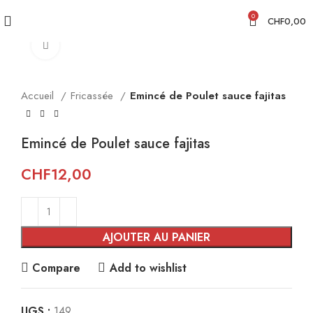
0
CHF
0,00
Click to enlarge
Accueil
Fricassée
Emincé de Poulet sauce fajitas
Emincé de Poulet sauce fajitas
CHF
12,00
AJOUTER AU PANIER
Compare
Add to wishlist
UGS :
149