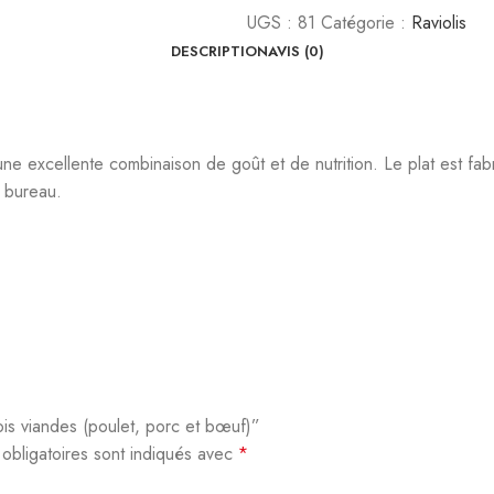
UGS :
81
Catégorie :
Raviolis
DESCRIPTION
AVIS (0)
une excellente combinaison de goût et de nutrition. Le plat est fa
u bureau.
rois viandes (poulet, porc et bœuf)”
obligatoires sont indiqués avec
*