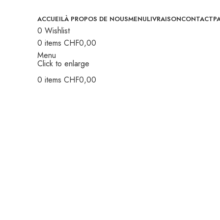
ACCUEIL
À PROPOS DE NOUS
MENU
LIVRAISON
CONTACT
P
0
Wishlist
0
items
CHF
0,00
Menu
Click to enlarge
0
items
CHF
0,00