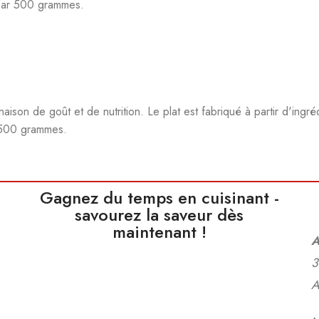
x par 500 grammes.
ison de goût et de nutrition. Le plat est fabriqué à partir d'ingr
r 500 grammes.
Gagnez du temps en cuisinant -
savourez la saveur dès
maintenant !
A
3
A