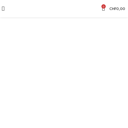
0
CHF
0,00
CHF
12,50
CHF
12,50
CHF
12,50
CHF
12,50
CHF
11,00
CHF
12,00