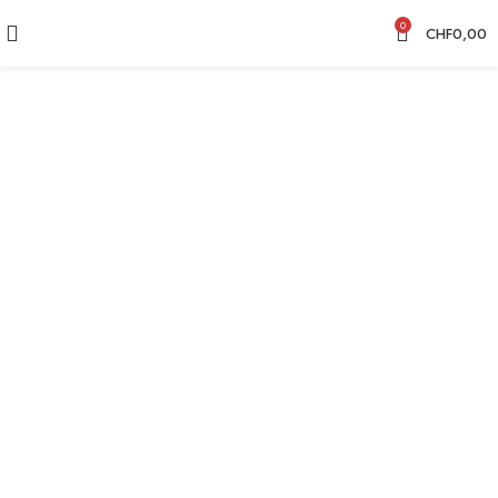
0
CHF
0,00
CHF
12,50
CHF
12,50
CHF
12,50
CHF
12,50